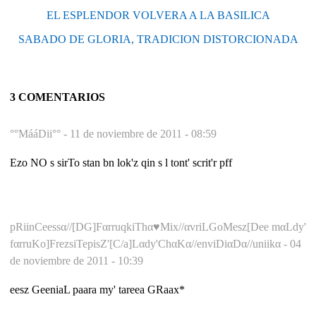
EL ESPLENDOR VOLVERA A LA BASILICA
SABADO DE GLORIA, TRADICION DISTORCIONADA
3 COMENTARIOS
°°MááDii°° -
11 de noviembre de 2011 - 08:59
Ezo NO s sirTo stan bn lok'z qin s l tont' scrit'r pff
pRiinCeessα//[DG]FαrruqkiThα♥Mix//αvriLGoMesz[Dee mαLdy'
fαrruKo]FrezsiTepisZ'[C/a]Lαdy'ChαKα//enviDiαDα//uniikα -
04
de noviembre de 2011 - 10:39
eesz GeeniaL paara my' tareea GRaax*