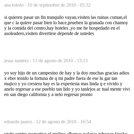
ana toledo -
10 de septiembre de 2010 - 05:32
si quieren pasar un fin tranquilo vayan,visiten las ruinas coman,el
que c la quiere pasar bien lo hace,prueben la granada con chamoy
y la comida del centro,hay hoteles ,yo me he hospedado en el
asoleadero,visiten divertirse depende de ustedes
jesus ramirez -
13 de agosto de 2010 - 13:13
yo soy hijo de un campesino de hay y la doy muchas gracias adios
x eber tenido la fortuna de q mi padre fuera de ese lu gar tan
majico y yo cresiera hay es la experiesia mas linda q e vivido y
anelo regresar a ese pueblo tan lido y yo tanlejos ac tual mente vivi
en san diego california y a nelo regresar pronto
eduardo juarez -
12 de agosto de 2010 - 16:54
visite centro recreativo el molino albercas palapas tobogan kiosko