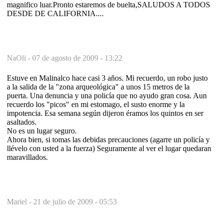
magnifico luar.Pronto estaremos de buelta,SALUDOS A TODOS
DESDE DE CALIFORNIA....
NaOli -
07 de agosto de 2009 - 13:22
Estuve en Malinalco hace casi 3 años. Mi recuerdo, un robo justo
a la salida de la "zona arqueológica" a unos 15 metros de la
puerta. Una denuncia y una policía que no ayudo gran cosa. Aun
recuerdo los "picos" en mi estomago, el susto enorme y la
impotencia. Esa semana según dijeron éramos los quintos en ser
asaltados.
No es un lugar seguro.
Ahora bien, si tomas las debidas precauciones (agarre un policía y
llévelo con usted a la fuerza) Seguramente al ver el lugar quedaran
maravillados.
Mariel -
21 de julio de 2009 - 05:53