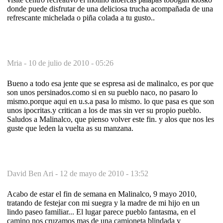
donde puede disfrutar de una deliciosa trucha acompañada de una
refrescante michelada o piña colada a tu gusto..
Mria -
10 de julio de 2010 - 05:26
Bueno a todo esa jente que se espresa asi de malinalco, es por que
son unos persinados.como si en su pueblo naco, no pasaro lo
mismo.porque aqui en u.s.a pasa lo mismo. lo que pasa es que son
unos ipocritas.y critican a los de mas sin ver su propio pueblo.
Saludos a Malinalco, que pienso volver este fin. y alos que nos les
guste que leden la vuelta as su manzana.
David Ben Ari -
12 de mayo de 2010 - 13:52
Acabo de estar el fin de semana en Malinalco, 9 mayo 2010,
tratando de festejar con mi suegra y la madre de mi hijo en un
lindo paseo familiar... El lugar parece pueblo fantasma, en el
camino nos cruzamos mas de una camioneta blindada y