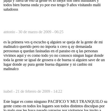
jajaja y fuera de eso la gente es lo mejor son bien humiildes y
todos bien buena onda yo por eso tengo 9 años visitando malii
saludosss
antonio -
30 de marzo de 2009 - 06:25
es la primera ves q escucho q alguien se queja de la gente de mi
malinalco querido pero no inporta x creo q ay demasiada
perosonas q quedan fasinadas en el paraiso en q las personas
vivimos aqui y es como todo yo no conosco ningun lugar donde
toda la gente se igual de grosera o de buena si alguien save de un
lugar donde ay pura gente buena diganme y ni canbio mi
malinalco
isabel -
21 de febrero de 2009 - 14:22
Este lugar es como ninguno PACIFICO Y MUI TRANQUILO su
gente como en todos los lugares son todos distintos disculpas por
lo malo que les haya pasado ygrasias por visitarnos los invito a