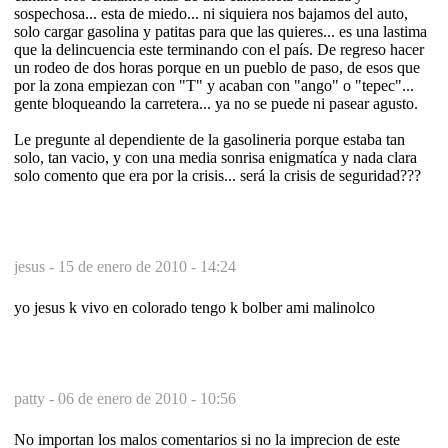
sospechosa... esta de miedo... ni siquiera nos bajamos del auto,
solo cargar gasolina y patitas para que las quieres... es una lastima
que la delincuencia este terminando con el país. De regreso hacer
un rodeo de dos horas porque en un pueblo de paso, de esos que
por la zona empiezan con "T" y acaban con "ango" o "tepec"...
gente bloqueando la carretera... ya no se puede ni pasear agusto.
Le pregunte al dependiente de la gasolineria porque estaba tan
solo, tan vacio, y con una media sonrisa enigmatíca y nada clara
solo comento que era por la crisis... será la crisis de seguridad???
jesus -
15 de enero de 2010 - 14:24
yo jesus k vivo en colorado tengo k bolber ami malinolco
patty -
06 de enero de 2010 - 10:56
No importan los malos comentarios si no la imprecion de este