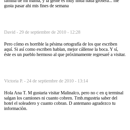
familia de mi mama, y la gente es muy linda nada grosera... me
gusta pasar ahi mis fines de semana
David -
29 de septiembre de 2010 - 12:28
Pero cómo es horrible la pésima ortografía de los que escriben
aquí. Si así como escriben hablan, mejor cállense la boca. Y sí,
éste es un pueblo hermoso al que próximamente regresaré a visitar.
Victoria P. -
24 de septiembre de 2010 - 13:14
Hola Ana T. M gustaria visitar Malinalco, pero no c en q terminal
salgan los camiones ni cuanto cobren. Tmb.mgustria saber del
hotel el soleadero y cuanto cobran. D antemano agradezco tu
informaciòn.