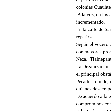
colonias Cuauhté
A la vez, en los
incrementado.
En la calle de Sa
repetirse.
Según el vocero 
con mayores prob
Neza,
Tlalnepant
La Organización
el principal obst
Pecado”, donde, c
quienes deseen p
De acuerdo a la e
compromisos con 
galante, la prosti