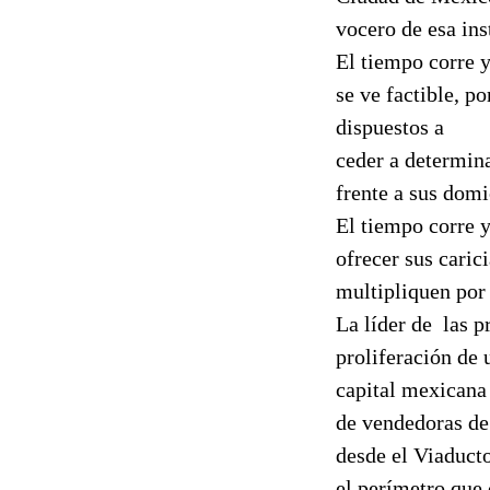
vocero de esa ins
El tiempo corre y
se ve factible, p
dispuestos a
ceder a determina
frente a sus domi
El tiempo corre 
ofrecer sus caric
multipliquen por
La líder de
las p
proliferación de 
capital mexicana
de vendedoras de 
desde el Viaduct
el perímetro que 