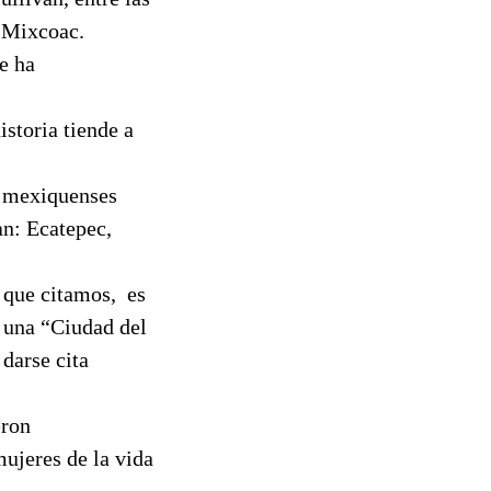
e Mixcoac.
e ha
istoria tiende a
s mexiquenses
an: Ecatepec,
 que citamos,
es
, una “Ciudad del
 darse cita
eron
ujeres de la vida