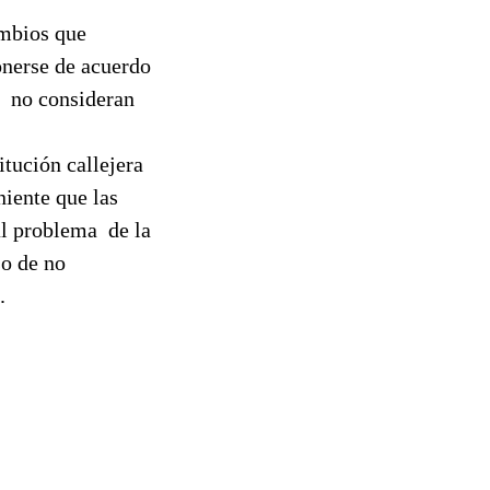
ambios que
ponerse de acuerdo
no consideran
itución callejera
niente que las
al problema
de la
so de no
.