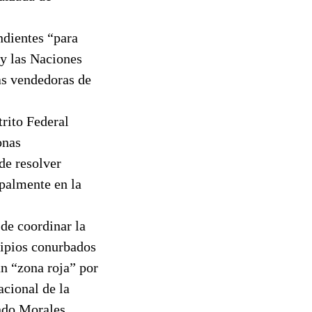
ndientes “para
 y las Naciones
as vendedoras de
trito Federal
onas
 de resolver
ipalmente en la
de coordinar la
cipios conurbados
an “zona roja” por
acional de la
ndo Morales,