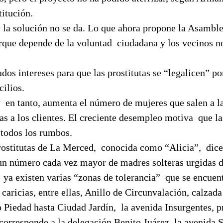
titución.
 la solución no se da. Lo que ahora propone la Asamble
orque depende de la voluntad
ciudadana y los vecinos n
dos intereses para que las prostitutas se “legalicen” po
cilios.
y
en tanto, aumenta el número de mujeres que salen a la
ias a los clientes. El creciente desempleo motiva
que la
 todos los rumbos.
rostitutas de La Merced,
conocida como “Alicia”,
dice
un número cada vez mayor de madres solteras urgidas de
ya existen varias “zonas de tolerancia”
que se encuen
caricias, entre ellas, Anillo de Circunvalación, calzada
o Piedad hasta Ciudad Jardín,
la avenida Insurgentes, 
corresponde a la delegación Benito Juárez, la avenida Su