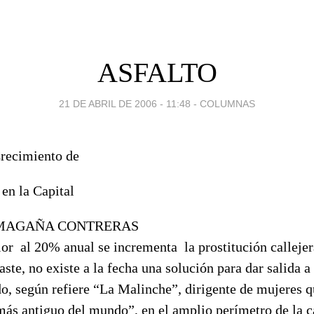
ASFALTO
21 DE ABRIL DE 2006 - 11:48
-
COLUMNAS
Crecimiento de
en la Capital
MAGAÑA CONTRERAS
ior
al 20% anual se incrementa
la prostitución callejer
aste, no existe a la fecha una solución para dar salida a
o, según refiere “La Malinche”, dirigente de mujeres q
 más antiguo del mundo”, en el amplio perímetro de la 