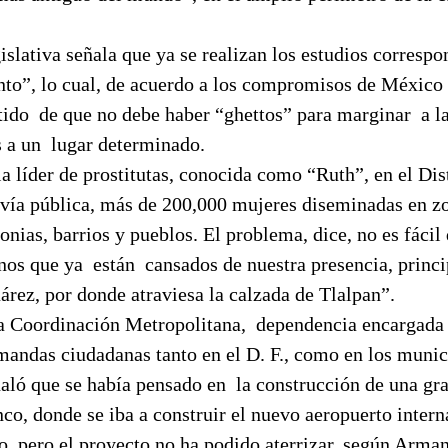
slativa
señala que ya se realizan los estudios correspo
nto”, lo cual, de acuerdo a los compromisos de México
tido
de que no debe haber “ghettos” para marginar
a l
 a un
lugar determinado.
la líder de prostitutas, conocida como “Ruth”, en el Dis
a vía pública, más de 200,000 mujeres diseminadas en z
lonias, barrios y pueblos. El problema, dice, no es fácil
nos que ya
están
cansados de nuestra presencia, princ
árez, por donde atraviesa la calzada de Tlalpan”.
a Coordinación Metropolitana,
dependencia encargada 
emandas ciudadanas tanto en el D. F., como en los muni
aló que se había pensado en
la construcción de una gr
co, donde se iba a construir el nuevo aeropuerto intern
, pero el proyecto no ha podido aterrizar, según Arma