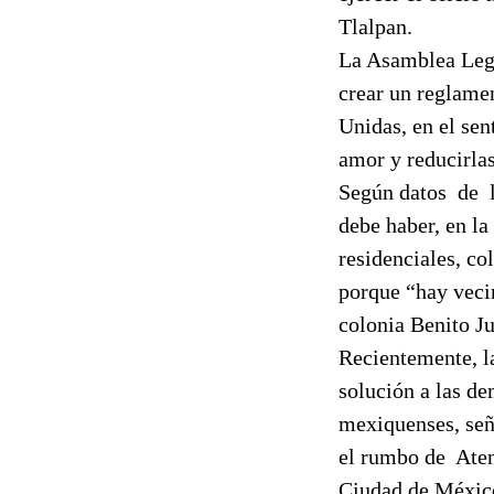
Tlalpan.
La Asamblea Legi
crear un reglame
Unidas, en el sen
amor y reducirlas
Según datos
de
debe haber, en l
residenciales, co
porque “hay veci
colonia Benito Ju
Recientemente, l
solución a las d
mexiquenses, señ
el rumbo de
Aten
Ciudad de México