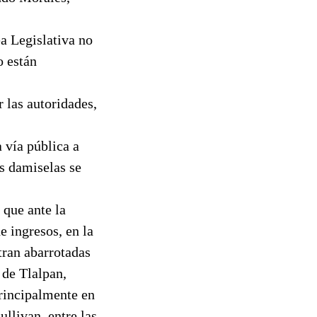
a Legislativa no
o están
r las autoridades,
 vía pública a
s damiselas se
 que ante la
 ingresos, en la
tran abarrotadas
 de Tlalpan,
principalmente en
llivan, entre las