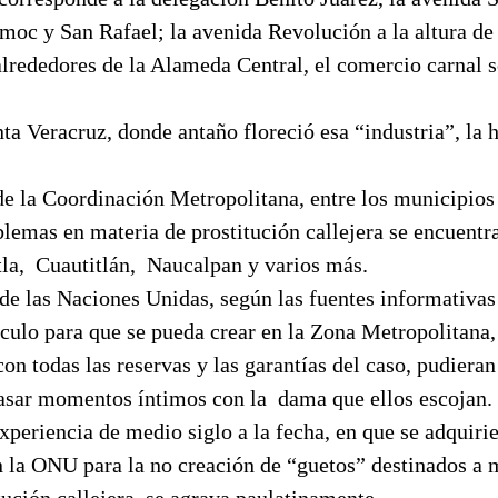
moc y San Rafael; la avenida Revolución a la altura d
 alrededores de la Alameda Central, el comercio carnal s
nta Veracruz, donde antaño floreció esa “industria”, la h
de la Coordinación Metropolitana, entre los municipio
lemas en materia de prostitución callejera se encuentr
la,
Cuautitlán,
Naucalpan y varios más.
de las Naciones Unidas, según las fuentes informativas
áculo para que se pueda crear en la Zona Metropolitana
on todas las reservas y las garantías del caso, pudieran
asar momentos íntimos con la
dama que ellos escojan.
xperiencia de medio siglo a la fecha, en que se adquiri
la ONU para la no creación de “guetos” destinados a m
tución callejera
se agrava paulatinamente.