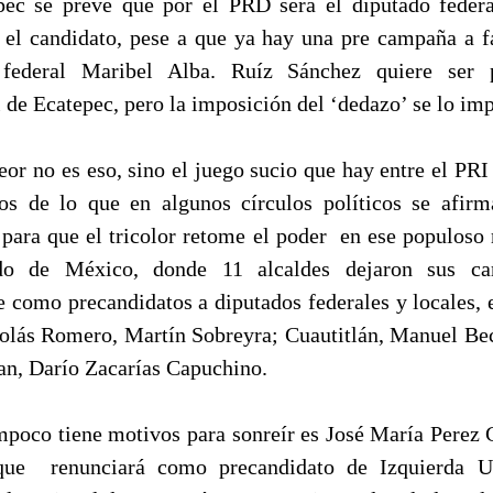
ec se prevé que por el PRD será el diputado feder
 el candidato, pese a que ya hay una pre campaña a f
 federal Maribel Alba. Ruíz Sánchez quiere ser p
 de Ecatepec, pero la imposición del ‘dedazo’ se lo imp
peor no es eso, sino el juego sucio que hay entre el PRI
s de lo que en algunos círculos políticos se afir
, para que el tricolor retome el poder en ese populoso
do de México, donde 11 alcaldes dejaron sus ca
se como precandidatos a diputados federales y locales, e
olás Romero, Martín Sobreyra; Cuautitlán, Manuel Bece
n, Darío Zacarías Capuchino.
mpoco tiene motivos para sonreír es José María Perez 
que renunciará como precandidato de Izquierda U