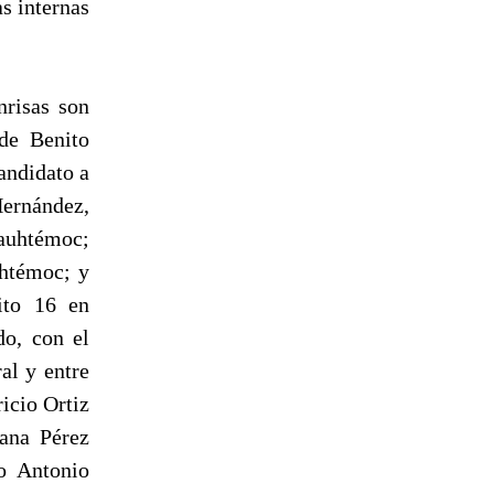
s internas
nrisas son
 de Benito
andidato a
Hernández,
uauhtémoc;
uhtémoc; y
ito 16 en
do, con el
al y entre
icio Ortiz
iana Pérez
o Antonio