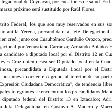
delegacional de Coyoacán, por cuestiones de salud. En la
 marzo próximo será sustituido por Raúl Flores.
trito Federal, los que son muy reservados en sus so
intanilla Yerena, precandidato a Jefe Delegacional
uien creó, junto con Cuauhtémoc Garduño Orozco, prec
gacional por Venustiano Carranza; Armando Bolaños 
 a candidato a diputado local por el Distrito 12 en C
eyes Cruz quien desea ser Diputado local en la Cua
inoza, precandidata a Diputada Local por el Distr
 una nueva corriente o grupo al interior de su parti
xpresión Ciudadana Democrática", de tendencia liber
ipales integrantes se encuentran los precandidatos Maur
 diputado federal del Distrito 13 en Iztacalco; Adr
a Jefa Delegacional en Gustavo A. Madero y Marc