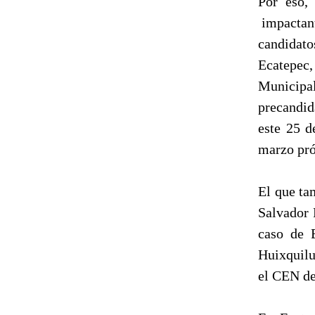
Por eso,
impactant
candidato
Ecatepec
Municip
precandid
este 25 d
marzo pr
El que ta
Salvador 
caso de E
Huixquilu
el CEN de