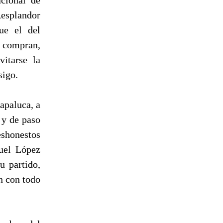
splandor
ue el del
a compran,
itarse la
sigo.
apaluca, a
 y de paso
eshonestos
uel López
u partido,
n con todo