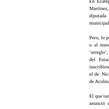
En Ecatep
Martínez,
diputada
municipal
Pero, lo 
o al meno
‘arreglo’
del Esta
inscribir
el de Nic
de Acolma
El que ta
anunció 