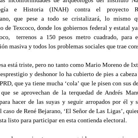
logía e Historia (INAH) contra el proyecto Re
cano, que pese a todo se cristalizará, lo mismo q
o de Texcoco, donde los gobiernos federal y estatal y
oco, terrenos a 150 pesos metro cuadrado, para ev
ión masiva y todos los problemas sociales que trae con
esa está triste, pero no tanto como Mario Moreno de Ixt
desprestigio y deshonor lo ha cubierto de pies a cabeza
 PRD, que ya tiene mucha ‘cola’ que le pisen con sus d
s, que se aprovechan de la terquedad de Andrés Man
para hacer de las suyas y seguir arropados por él y s
l caso de René Bejarano, ‘El Señor de Las Ligas’, quie
ta listo para participar en esta contienda electoral.