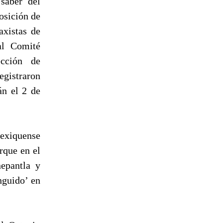
saber del
osición de
axistas de
al Comité
cción de
egistraron
án el 2 de
mexiquense
rque en el
nepantla y
nguido’ en