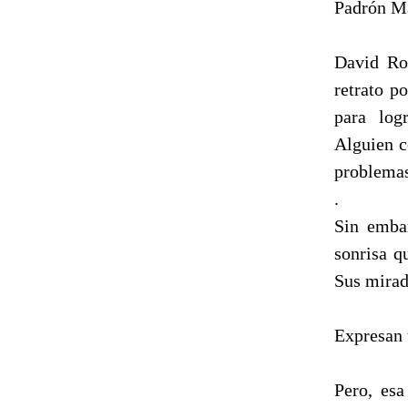
Padrón Mar
David Ros
retrato p
para log
Alguien c
problema
.
Sin embar
sonrisa q
Sus mirad
Expresan 
Pero, esa