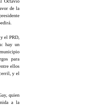
al Octavio
avor de la
residente
edirá.
 y el PRD,
ma: hay un
 municipio
rgos para
ntre ellos
rril, y el
Gay, quien
nida a la