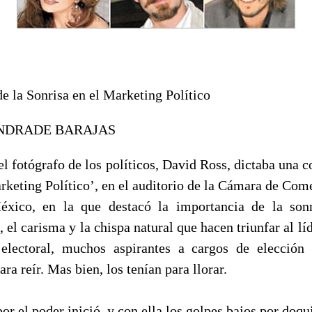
de la Sonrisa en el Marketing Político
ANDRADE BARAJAS
el fotógrafo de los políticos, David Ross, dictaba una c
rketing Político’, en el auditorio de la Cámara de Come
éxico, en la que destacó la importancia de la sonr
, el carisma y la chispa natural que hacen triunfar al l
electoral, muchos aspirantes a cargos de elección 
ra reír. Mas bien, los tenían para llorar.
or el poder inició, y con ella los golpes bajos por doqui