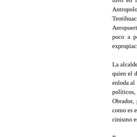
Antropo
Teotihua
Aeropuert
poco a p
expropiac
La alcald
quien el 
enloda al
político
Obrador, 
como es e
cinismo es