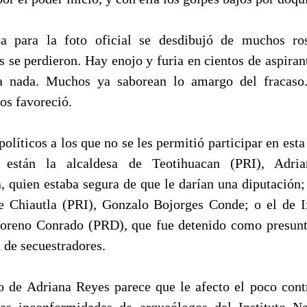
sa para la foto oficial se desdibujó de muchos ros
s se perdieron. Hay enojo y furia en cientos de aspiran
 a nada. Muchos ya saborean lo amargo del fracas
os favoreció.
políticos a los que no se les permitió participar en est
l, están la alcaldesa de Teotihuacan (PRI), Adri
, quien estaba segura de que le darían una diputación
 Chiautla (PRI), Gonzalo Bojorges Conde; o el de I
reno Conrado (PRD), que fue detenido como presunto
 de secuestradores.
o de Adriana Reyes parece que le afecto el poco cont
as inconformidades de arqueólogos del Instituto N