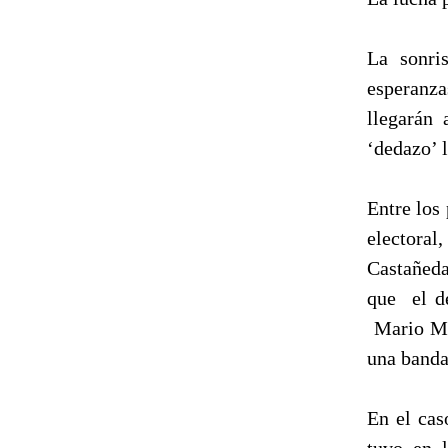
La sonri
esperanza
llegarán
‘dedazo’ l
Entre los 
electora
Castañeda
que el de
Mario Mo
una banda
En el cas
tuvo en l