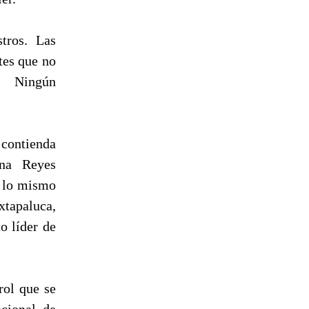
tros. Las
tes que no
o. Ningún
a contienda
ana Reyes
; lo mismo
xtapaluca,
 líder de
rol que se
acional de