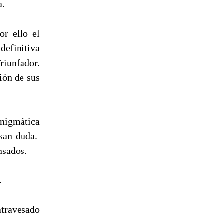
a.
or ello el
definitiva
iunfador.
ión de sus
enigmática
esan duda.
nsados.
.
atravesado