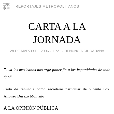
REPORTAJES METROPOLITANOS
CARTA A LA
JORNADA
28 DE MARZO DE 2006 - 11:21
-
DENUNCIA CIUDADANA
“...
a los mexicanos nos urge poner fin a las impunidades de todo
tipo”.
Carta de renuncia como secretario particular de Vicente Fox.
Alfonso Durazo Montaño
A LA OPINIÓN PÚBLICA